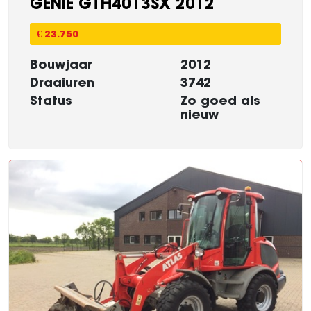
GENIE GTH4013SX 2012
€ 23.750
Bouwjaar
2012
Draaiuren
3742
Status
Zo goed als
nieuw