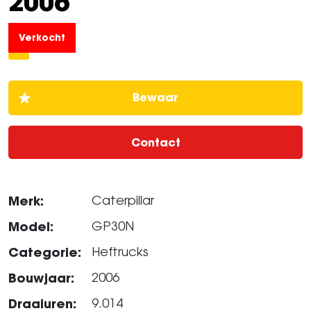
2006
Verkocht
Contact
Merk:
Caterpillar
Model:
GP30N
Categorie:
Heftrucks
Bouwjaar:
2006
Draaiuren:
9.014