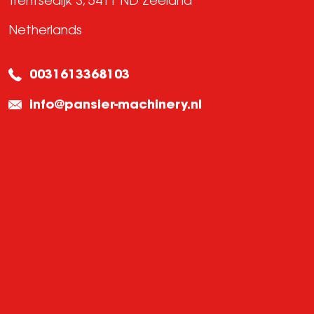
Trentsedijk 3, 5411 ND Zeeland
Netherlands
0031613368103
info@pansier-machinery.nl