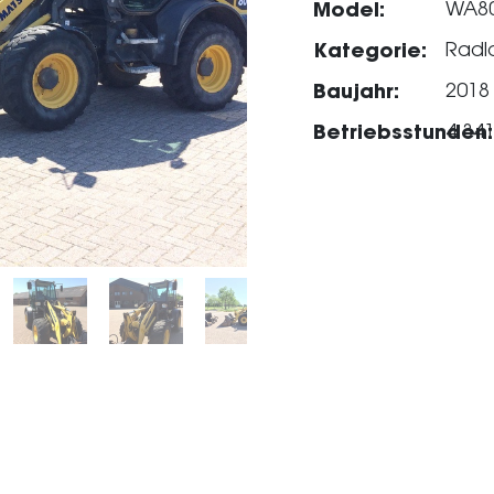
Model:
WA80
Kategorie:
Radl
Baujahr:
2018
Betriebsstunden:
4.34