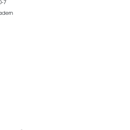
-7
adern
1