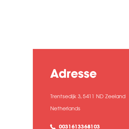
Adresse
Trentsedijk 3, 5411 ND Zeeland
Netherlands
0031613368103