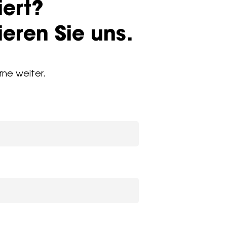
iert?
eren Sie uns.
rne weiter.